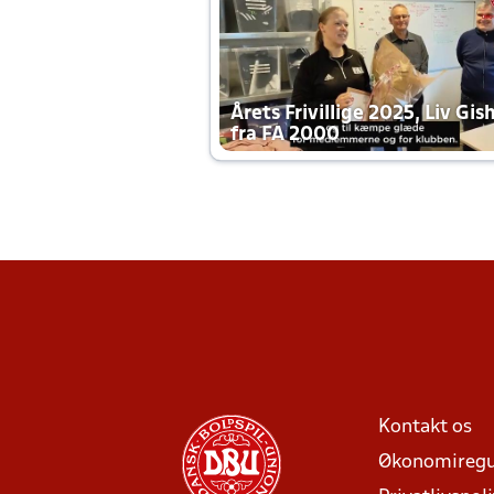
Årets Frivillige 2025, Liv Gis
fra FA 2000
Kontakt os
Økonomiregu