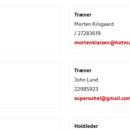
Træner
Morten Kilsgaard
/ 27283619
mortenklarsen@hotma
Træner
John Lund
22985923
supersuhel@gmail.co
Holdleder