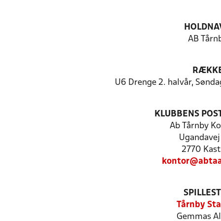
HOLDNA
AB Tårn
RÆKK
U6 Drenge 2. halvår, Sønda
KLUBBENS POS
Ab Tårnby Ko
Ugandavej
2770 Kast
kontor@abtaa
SPILLES
Tårnby St
Gemmas All