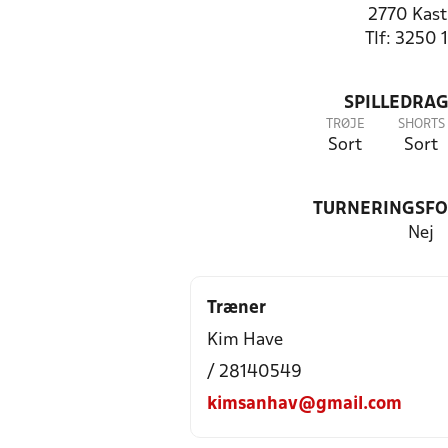
2770 Kast
Tlf: 3250 
SPILLEDRAG
TRØJE
SHORTS
Sort
Sort
TURNERINGSF
Nej
Træner
Kim Have
/ 28140549
kimsanhav@gmail.com