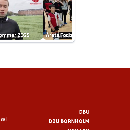
dommer 2025
Årets Fodboldklub 2025 mp4
DBU
 sal
DBU BORNHOLM
Ø