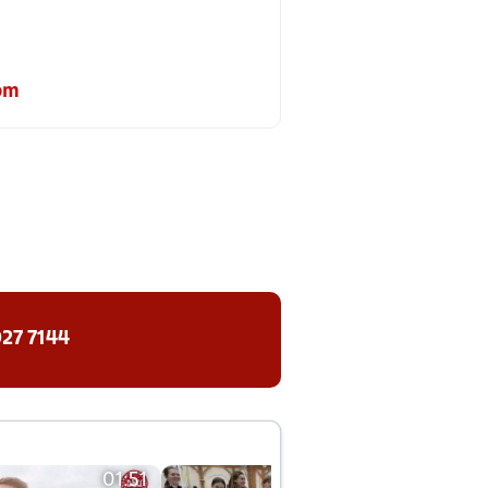
om
27 7144
01:51
01:42