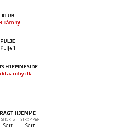
KLUB
B Tårnby
PULJE
Pulje 1
S HJEMMESIDE
btaarnby.dk
DRAGT HJEMME
SHORTS
STRØMPER
Sort
Sort