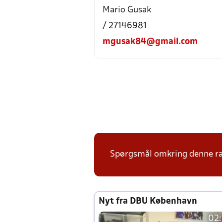
Mario Gusak
/ 27146981
mgusak84@gmail.com
Spørgsmål omkring denne ræ
Nyt fra DBU København
02