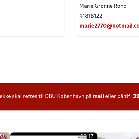
Marie Grønne Rohd
41818122
marie2770@hotmail.c
kke skal rettes til DBU København på
mail
eller på tlf:
39
:54
29:17