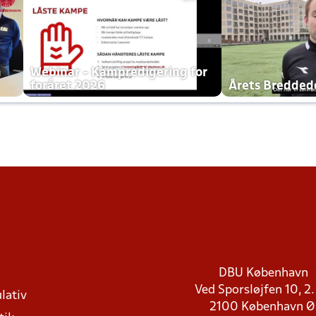
h
Webinar - Kampredigering for
foråret 2026
Årets Bredde
DBU København
Ved Sporsløjfen 10, 2.
lativ
2100 København 