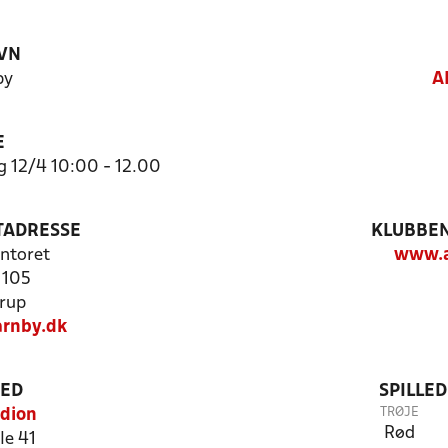
VN
by
A
E
g 12/4 10:00 - 12.00
TADRESSE
KLUBBEN
ntoret
www.a
 105
rup
rnby.dk
TED
SPILLE
TRØJE
adion
Rød
e 41