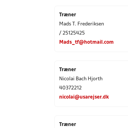
Træner
Mads T. Frederiksen
/ 25125425
Mads_tf@hotmail.com
Træner
Nicolai Bach Hjorth
40372212
nicolai@usarejser.dk
Træner