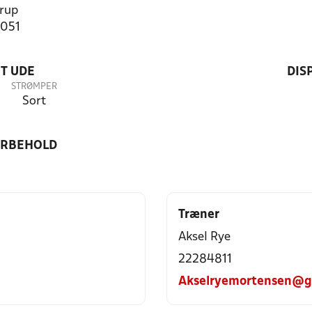
rup
1051
T UDE
DIS
STRØMPER
Sort
ORBEHOLD
Træner
Aksel Rye
22284811
Akselryemortensen@g