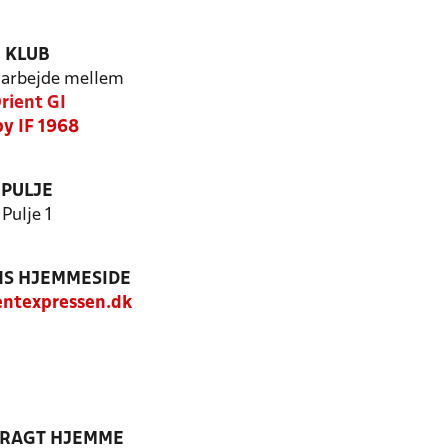
KLUB
arbejde mellem
rient GI
by IF 1968
PULJE
Pulje 1
S HJEMMESIDE
ntexpressen.dk
DRAGT HJEMME