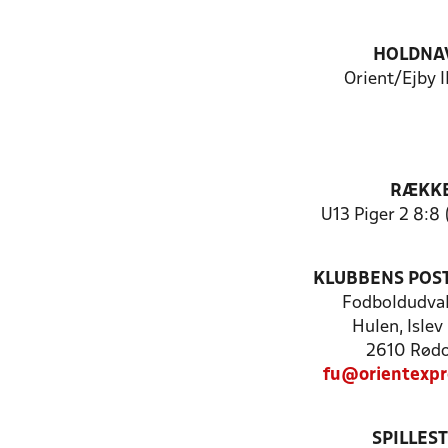
HOLDNA
Orient/Ejby 
RÆKK
U13 Piger 2 8:8 
KLUBBENS POS
Fodboldudval
Hulen, Islev
2610 Rød
fu@orientexpr
SPILLES