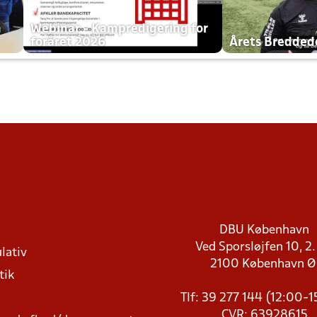
h
Webinar - Kampredigering for
foråret 2026
Årets Bredde
DBU København
Ved Sporsløjfen 10, 2.
lativ
2100 København 
tik
Tlf: 39 277 144 (12:00-
CVR: 63928615