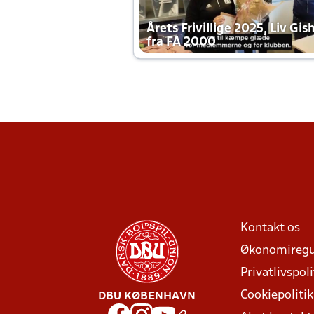
Årets Frivillige 2025, Liv Gis
fra FA 2000
Kontakt os
Økonomiregu
Privatlivspoli
Cookiepolitik
DBU KØBENHAVN