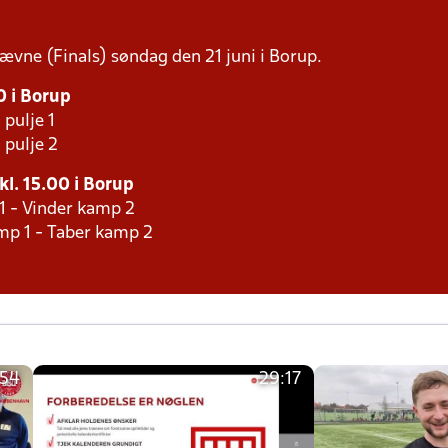
tævne (Finals) søndag den 21 juni i Borup.
30 i Borup
 pulje 1
 pulje 2
 kl. 15.00 i Borup
1 - Vinder kamp 2
mp 1 - Taber kamp 2
:54
29:17