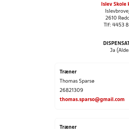
Islev Skole
Islevbrove
2610 Rød
Tlf: 4453 
DISPENSA
Ja (Alde
Træner
Thomas Sparsø
26821309
thomas.sparso@gmail.com
Træner