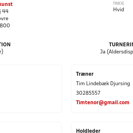
TRØJE
 kunst
Hvid
j 44
ovre
8800
TION
TURNERI
r)
Ja (Aldersdis
Træner
Tim Lindebæk Djursing
30285557
Timtenor@gmail.com
Holdleder