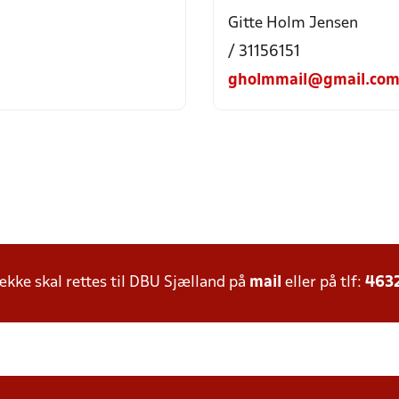
Gitte Holm Jensen
/ 31156151
gholmmail@gmail.co
ke skal rettes til DBU Sjælland på
mail
eller på tlf:
463