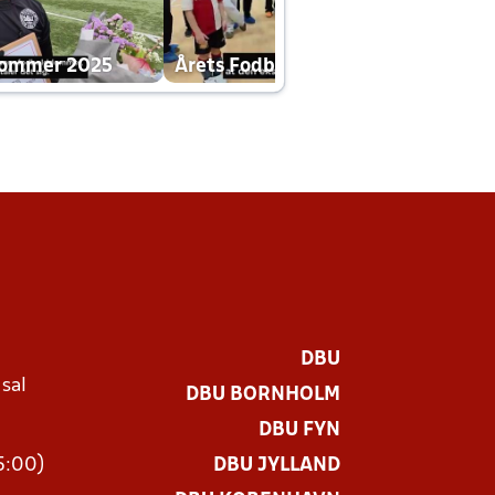
dommer 2025
Årets Fodboldklub 2025 mp4
DBU
 sal
DBU BORNHOLM
Ø
DBU FYN
15:00)
DBU JYLLAND