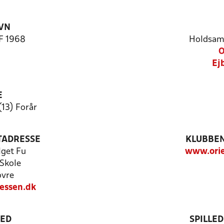
VN
IF 1968
Holdsam
O
Ej
E
(13) Forår
TADRESSE
KLUBBEN
get Fu
www.orie
 Skole
ovre
essen.dk
TED
SPILLE