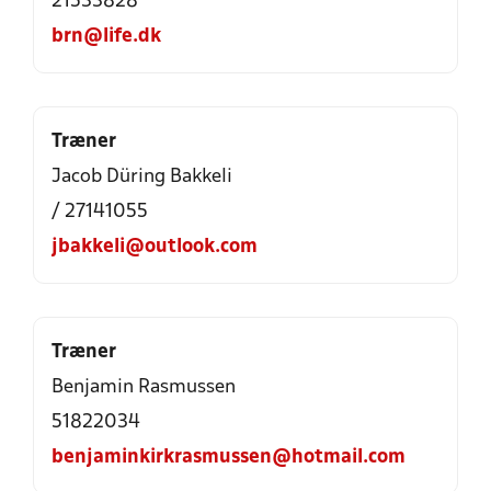
21533828
brn@life.dk
Træner
Jacob Düring Bakkeli
/ 27141055
jbakkeli@outlook.com
Træner
Benjamin Rasmussen
51822034
benjaminkirkrasmussen@hotmail.com