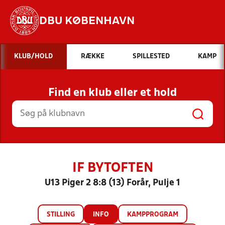
DBU KØBENHAVN
Hvad vil du søge efter?
KLUB/HOLD
RÆKKE
SPILLESTED
KAMP
INDHOLD OG NYHEDER
Find en klub eller et hold
STILLINGER, RESULTATER, KLUBBER OG
HOLD
IF BYTOFTEN
U13 Piger 2 8:8 (13) Forår, Pulje 1
STILLING
INFO
KAMPPROGRAM