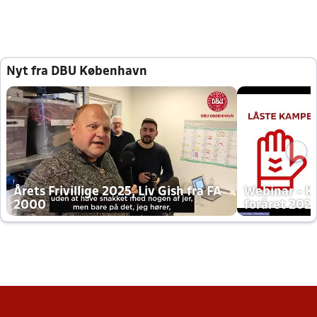
Nyt fra DBU København
Årets Frivillige 2025, Liv Gish fra FA
Webinar - K
2000
foråret 202