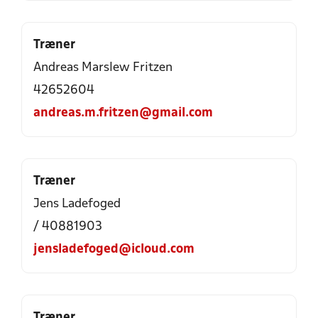
Træner
Andreas Marslew Fritzen
42652604
andreas.m.fritzen@gmail.com
Træner
Jens Ladefoged
/ 40881903
jensladefoged@icloud.com
Træner