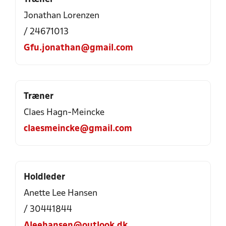
Jonathan Lorenzen
/ 24671013
Gfu.jonathan@gmail.com
Træner
Claes Hagn-Meincke
claesmeincke@gmail.com
Holdleder
Anette Lee Hansen
/ 30441844
Aleehansen@outlook.dk