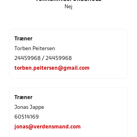
Nej
Træner
Torben Peitersen
24459968 / 24459968
torben.peitersen@gmail.com
Træner
Jonas Jappe
60514169
jonas@verdensmand.com