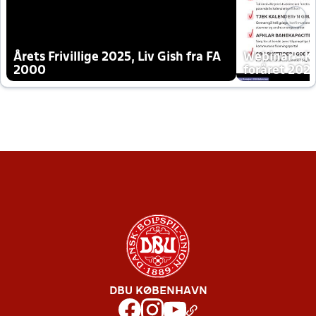
Årets Frivillige 2025, Liv Gish fra FA
Webinar - K
2000
foråret 202
DBU KØBENHAVN