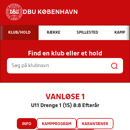
DBU KØBENHAVN
Hvad vil du søge efter?
KLUB/HOLD
RÆKKE
SPILLESTED
KAMP
INDHOLD OG NYHEDER
Find en klub eller et hold
STILLINGER, RESULTATER, KLUBBER OG
HOLD
VANLØSE 1
U11 Drenge 1 (15) 8:8 Efterår
INFO
KAMPPROGRAM
KARANTÆNER