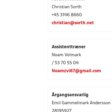
Christian Sorth
+45 3146 8660
christian@sorth.net
Assistenttræner
Noam Volmark
/ 53 70 55 04
Noamzvi67@gmail.com
Årgangsansvarlig
Emil Gammelmark Andersson
28195927