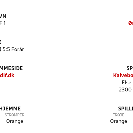
VN
F 1
Ø
E
) 5:5 Forår
EMMESIDE
SP
dif.dk
Kalvebo
Else 
2300 
 HJEMME
SPIL
STRØMPER
TRØJE
Orange
Orange