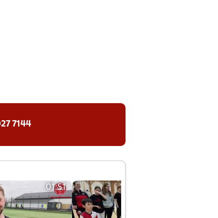
27 7144
01:51
01:42