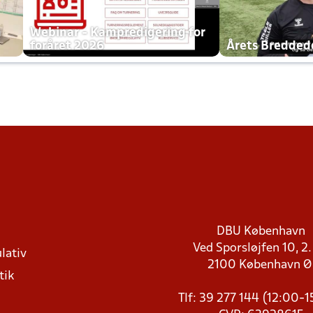
h
Webinar - Kampredigering for
foråret 2026
Årets Bredde
DBU København
Ved Sporsløjfen 10, 2.
lativ
2100 København 
tik
Tlf: 39 277 144 (12:00-