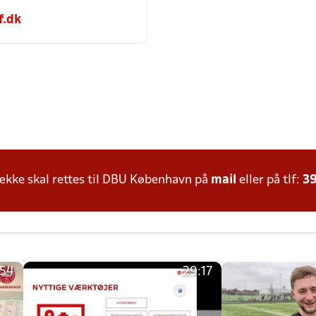
f.dk
kke skal rettes til DBU København på
mail
eller på tlf:
39
:54
29:17