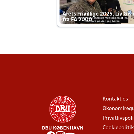
Årets Frivillige 2025, Liv Gis
fra FA 2000
Kontakt os
Økonomiregu
Privatlivspoli
Cookiepolitik
DBU KØBENHAVN