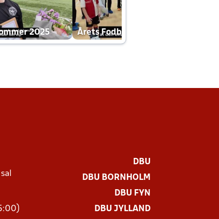
dommer 2025
Årets Fodboldklub 2025 mp4
DBU
 sal
DBU BORNHOLM
Ø
DBU FYN
15:00)
DBU JYLLAND