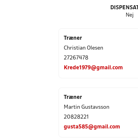
DISPENSA
Nej
Træner
Christian Olesen
27267478
Krede1979@gmail.com
Træner
Martin Gustavsson
20828221
gusta585@gmail.com