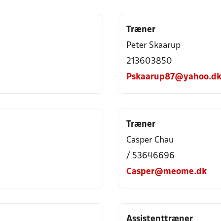
Træner
Peter Skaarup
213603850
Pskaarup87@yahoo.d
Træner
Casper Chau
/ 53646696
Casper@meome.dk
Assistenttræner