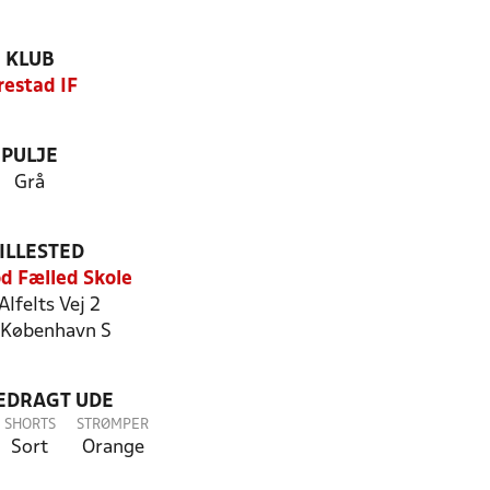
KLUB
restad IF
PULJE
Grå
ILLESTED
d Fælled Skole
Alfelts Vej 2
København S
LEDRAGT UDE
SHORTS
STRØMPER
Sort
Orange