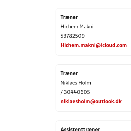
Træner
Hichem Makni
53782509
Hichem.makni@icloud.com
Træner
Niklaes Holm
/ 30440605
niklaesholm@outlook.dk
Assistenttræner