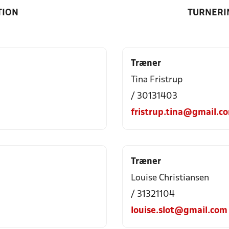
TION
TURNERI
Træner
Tina Fristrup
/ 30131403
fristrup.tina@gmail.c
Træner
Louise Christiansen
/ 31321104
louise.slot@gmail.com