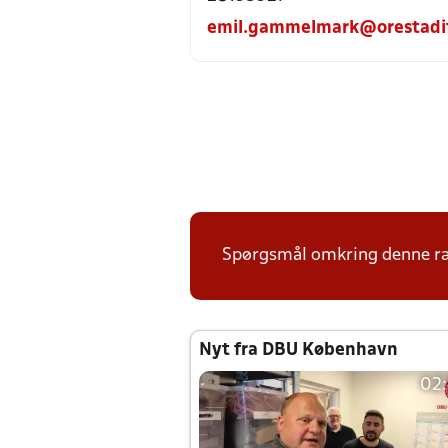
emil.gammelmark@orestadi
Spørgsmål omkring denne ræ
Nyt fra DBU København
02