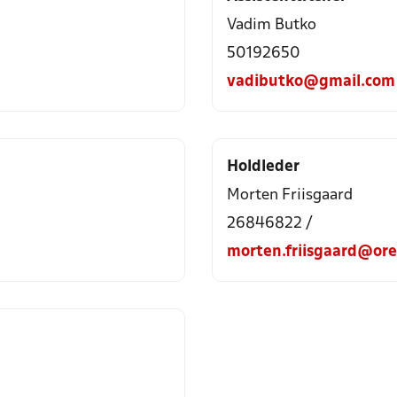
Vadim Butko
50192650
vadibutko@gmail.com
Holdleder
Morten Friisgaard
26846822 /
morten.friisgaard@ore