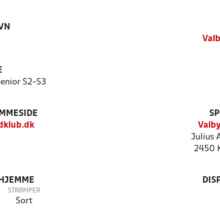
VN
Valb
E
enior S2-S3
EMMESIDE
SP
dklub.dk
Valby
Julius 
2450 
 HJEMME
DIS
STRØMPER
Sort