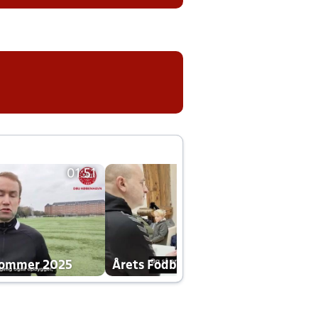
01:51
01:42
dommer 2025
Årets Fodboldklub 2025 mp4