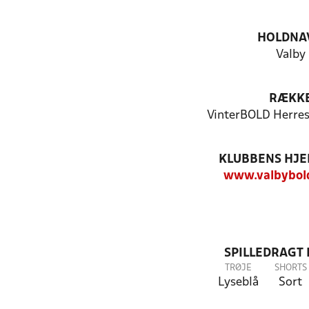
HOLDNA
Valby
RÆKK
VinterBOLD Herres
KLUBBENS HJ
www.valbybol
SPILLEDRAGT
TRØJE
SHORTS
Lyseblå
Sort