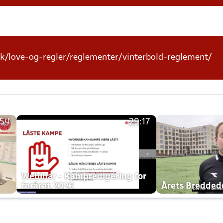
k/love-og-regler/reglementer/vinterbold-reglement/
:54
29:17
h
Webinar - Kampredigering for
foråret 2026
Årets Bredde