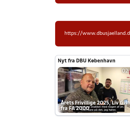
https://www.dbusjaelland.d
Nyt fra DBU København
02
Årets Frivillige 2025, Liv Gis
fra FA 2000