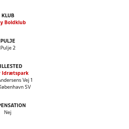
KLUB
y Boldklub
PULJE
Pulje 2
ILLESTED
 Idrætspark
Andersens Vej 1
København SV
PENSATION
Nej