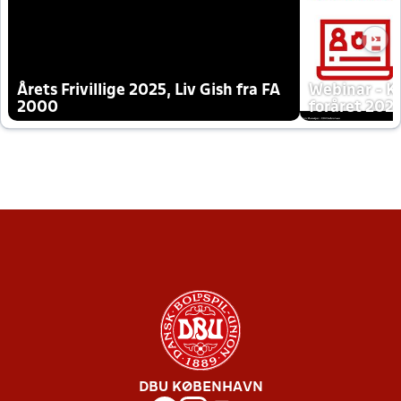
Årets Frivillige 2025, Liv Gish fra FA
Webinar - K
2000
foråret 202
DBU KØBENHAVN