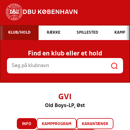
DBU KØBENHAVN
Hvad vil du søge efter?
KLUB/HOLD
RÆKKE
SPILLESTED
KAMP
INDHOLD OG NYHEDER
Find en klub eller et hold
STILLINGER, RESULTATER, KLUBBER OG
HOLD
GVI
Old Boys-LP, Øst
INFO
KAMPPROGRAM
KARANTÆNER