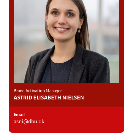
Brand Activation Manager
ASTRID ELISABETH NIELSEN
Email
asni@dbu.dk