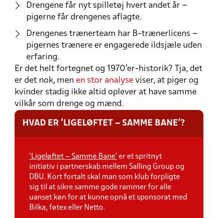
Drengene får nyt spilletøj hvert andet år –
pigerne får drengenes aflagte.
Drengenes trænerteam har B-trænerlicens –
pigernes trænere er engagerede ildsjæle uden
erfaring.
Er det helt fortegnet og 1970’er-historik? Tja, det
er det nok, men
en stor analyse
viser, at piger og
kvinder stadig ikke altid oplever at have samme
vilkår som drenge og mænd.
HVAD ER ’LIGELØFTET – SAMME BANE’?
’Ligeløftet – Samme Bane’
er et spritnyt
initiativ i partnerskab mellem Salling Group og
DBU. Kort fortalt skal man som klub forpligte
sig til at sikre samme gode rammer for alle
uanset køn for at kunne opnå et sponsorat med
Bilka, føtex eller Netto.