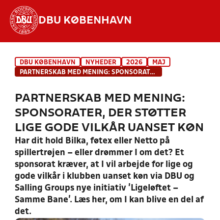
DBU KØBENHAVN
Hvad vil du søge efter?
DBU KØBENHAVN
NYHEDER
2026
MAJ
INDHOLD OG NYHEDER
PARTNERSKAB MED MENING: SPONSORATER, DER STØTTER LIGE GODE VILKÅR UANSET KØN
STILLINGER, RESULTATER, KLUBBER OG
PARTNERSKAB MED MENING:
HOLD
SPONSORATER, DER STØTTER
LIGE GODE VILKÅR UANSET KØN
Har dit hold Bilka, føtex eller Netto på
spillertrøjen – eller drømmer I om det? Et
sponsorat kræver, at I vil arbejde for lige og
gode vilkår i klubben uanset køn via DBU og
Salling Groups nye initiativ ’Ligeløftet –
Samme Bane’. Læs her, om I kan blive en del af
det.