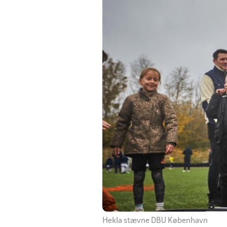
Hekla stævne DBU København