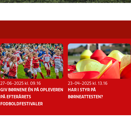
27-06-2025 kl. 09.16
23-04-2025 kl. 13.16
GIV BØRNENE ÉN PÅ OPLEVEREN
HAR I STYR PÅ
PÅ EFTERÅRETS
BØRNEATTESTEN?
FODBOLDFESTIVALER