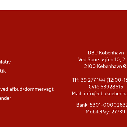
DBU København
Ved Sporsløjfen 10, 2.
lativ
2100 København 
tik
Tlf: 39 277 144 (12:00-
CVR: 63928615
t ved afbud/dommervagt
Mail:
info@dbukoebenha
ender
Bank: 5301-000026
MobilePay: 27739