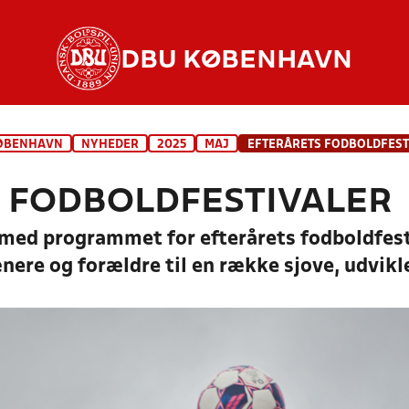
DBU KØBENHAVN
ØBENHAVN
NYHEDER
2025
MAJ
EFTERÅRETS FODBOLDFEST
 FODBOLDFESTIVALER
med programmet for efterårets fodboldfest
rænere og forældre til en række sjove, udvik