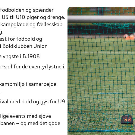
nefodbolden og spænder
i U5 til U10 piger og drenge.
g, kampglæde og fællesskab,
g:
est for fodbold og
 i Boldklubben Union
e yngste i B.1908
spil for de eventyrlystne i
 kampmiljø i samarbejde
d
ival med bold og gys for U9
rlige events med sjove
r banen – og med det gode