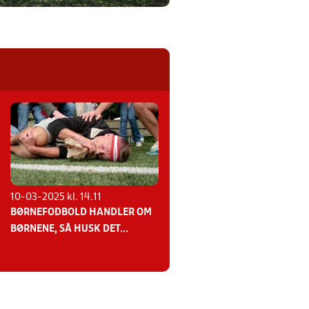
10-03-2025 kl. 14.11
BØRNEFODBOLD HANDLER OM
BØRNENE, SÅ HUSK DET...