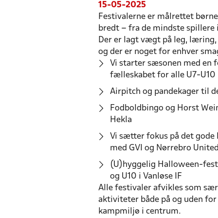
15-05-2025
Festivalerne er målrettet bør
bredt – fra de mindste spillere 
Der er lagt vægt på leg, lærin
og der er noget for enhver sma
Vi starter sæsonen med en f
fælleskabet for alle U7-U10
Airpitch og pandekager til d
Fodboldbingo og Horst Wein-
Hekla
Vi sætter fokus på det gode
med GVI og Nørrebro Unite
(U)hyggelig Halloween-fest
og U10 i Vanløse IF
Alle festivaler afvikles som sæ
aktiviteter både på og uden fo
kampmiljø i centrum.