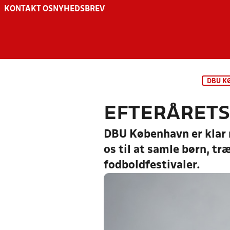
KONTAKT OS
NYHEDSBREV
DBU K
EFTERÅRETS
DBU København er klar 
os til at samle børn, t
fodboldfestivaler.