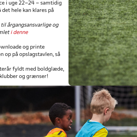
ice i uge 22–24 – samtidig
 det hele kan klares på
 til årgangsansvarlige og
mlet
i denne
downloade og printe
n op på opslagstavlen, så
 efterår fyldt med boldglæde,
 klubber og grænser!