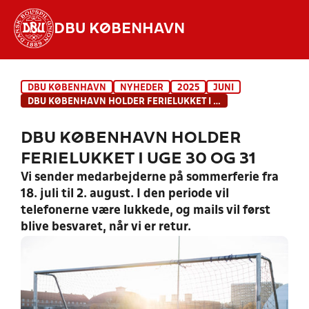
DBU KØBENHAVN
Hvad vil du søge efter?
DBU KØBENHAVN
NYHEDER
2025
JUNI
INDHOLD OG NYHEDER
DBU KØBENHAVN HOLDER FERIELUKKET I UGE 30 OG 31
STILLINGER, RESULTATER, KLUBBER OG
DBU KØBENHAVN HOLDER
HOLD
FERIELUKKET I UGE 30 OG 31
Vi sender medarbejderne på sommerferie fra
18. juli til 2. august. I den periode vil
telefonerne være lukkede, og mails vil først
blive besvaret, når vi er retur.