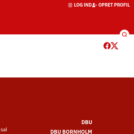
LOG IND
OPRET PROFIL
'FODBOLDENS IT NYT' - TILMELD DIG
BOOK ET KURSUS I DIN KLUB
NYHEDSBREVET
DBU
 sal
DBU BORNHOLM