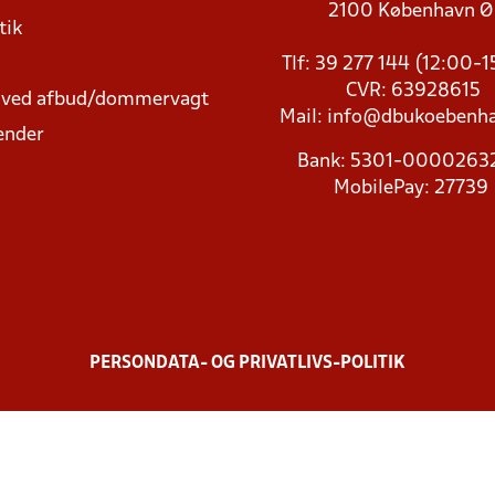
2100 København 
tik
Tlf: 39 277 144 (12:00-
CVR: 63928615
t ved afbud/dommervagt
Mail:
info@dbukoebenha
ender
Bank: 5301-000026
MobilePay: 27739
PERSONDATA- OG PRIVATLIVS-POLITIK